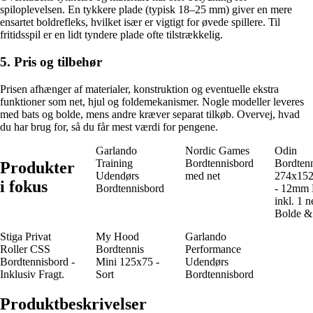
spiloplevelsen. En tykkere plade (typisk 18–25 mm) giver en mere
ensartet boldrefleks, hvilket især er vigtigt for øvede spillere. Til
fritidsspil er en lidt tyndere plade ofte tilstrækkelig.
5. Pris og tilbehør
Prisen afhænger af materialer, konstruktion og eventuelle ekstra
funktioner som net, hjul og foldemekanismer. Nogle modeller leveres
med bats og bolde, mens andre kræver separat tilkøb. Overvej, hvad
du har brug for, så du får mest værdi for pengene.
Garlando
Nordic Games
Odin
Training
Bordtennisbord
Bordten
Produkter
Udendørs
med net
274x15
i fokus
Bordtennisbord
- 12mm
inkl. 1 n
Bolde &
Stiga Privat
My Hood
Garlando
Roller CSS
Bordtennis
Performance
Bordtennisbord -
Mini 125x75 -
Udendørs
Inklusiv Fragt.
Sort
Bordtennisbord
Produktbeskrivelser