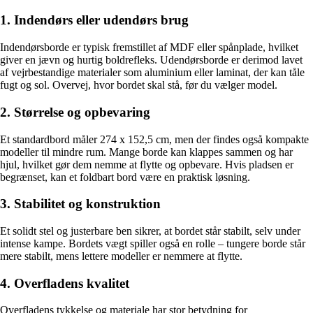
1. Indendørs eller udendørs brug
Indendørsborde er typisk fremstillet af MDF eller spånplade, hvilket
giver en jævn og hurtig boldrefleks. Udendørsborde er derimod lavet
af vejrbestandige materialer som aluminium eller laminat, der kan tåle
fugt og sol. Overvej, hvor bordet skal stå, før du vælger model.
2. Størrelse og opbevaring
Et standardbord måler 274 x 152,5 cm, men der findes også kompakte
modeller til mindre rum. Mange borde kan klappes sammen og har
hjul, hvilket gør dem nemme at flytte og opbevare. Hvis pladsen er
begrænset, kan et foldbart bord være en praktisk løsning.
3. Stabilitet og konstruktion
Et solidt stel og justerbare ben sikrer, at bordet står stabilt, selv under
intense kampe. Bordets vægt spiller også en rolle – tungere borde står
mere stabilt, mens lettere modeller er nemmere at flytte.
4. Overfladens kvalitet
Overfladens tykkelse og materiale har stor betydning for