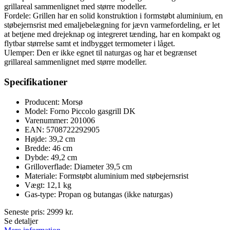
grillareal sammenlignet med større modeller.
Fordele: Grillen har en solid konstruktion i formstøbt aluminium, en
støbejernsrist med emaljebelægning for jævn varmefordeling, er let
at betjene med drejeknap og integreret tænding, har en kompakt og
flytbar størrelse samt et indbygget termometer i låget.
Ulemper: Den er ikke egnet til naturgas og har et begrænset
grillareal sammenlignet med større modeller.
Specifikationer
Producent: Morsø
Model: Forno Piccolo gasgrill DK
Varenummer: 201006
EAN: 5708722292905
Højde: 39,2 cm
Bredde: 46 cm
Dybde: 49,2 cm
Grilloverflade: Diameter 39,5 cm
Materiale: Formstøbt aluminium med støbejernsrist
Vægt: 12,1 kg
Gas-type: Propan og butangas (ikke naturgas)
Seneste pris:
2999
kr.
Se detaljer