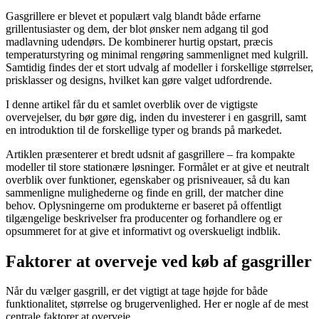
Gasgrillere er blevet et populært valg blandt både erfarne
grillentusiaster og dem, der blot ønsker nem adgang til god
madlavning udendørs. De kombinerer hurtig opstart, præcis
temperaturstyring og minimal rengøring sammenlignet med kulgrill.
Samtidig findes der et stort udvalg af modeller i forskellige størrelser,
prisklasser og designs, hvilket kan gøre valget udfordrende.
I denne artikel får du et samlet overblik over de vigtigste
overvejelser, du bør gøre dig, inden du investerer i en gasgrill, samt
en introduktion til de forskellige typer og brands på markedet.
Artiklen præsenterer et bredt udsnit af gasgrillere – fra kompakte
modeller til store stationære løsninger. Formålet er at give et neutralt
overblik over funktioner, egenskaber og prisniveauer, så du kan
sammenligne mulighederne og finde en grill, der matcher dine
behov. Oplysningerne om produkterne er baseret på offentligt
tilgængelige beskrivelser fra producenter og forhandlere og er
opsummeret for at give et informativt og overskueligt indblik.
Faktorer at overveje ved køb af gasgriller
Når du vælger gasgrill, er det vigtigt at tage højde for både
funktionalitet, størrelse og brugervenlighed. Her er nogle af de mest
centrale faktorer at overveje.