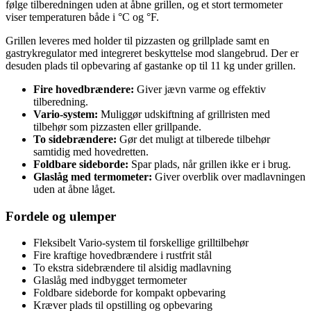
følge tilberedningen uden at åbne grillen, og et stort termometer
viser temperaturen både i °C og °F.
Grillen leveres med holder til pizzasten og grillplade samt en
gastrykregulator med integreret beskyttelse mod slangebrud. Der er
desuden plads til opbevaring af gastanke op til 11 kg under grillen.
Fire hovedbrændere:
Giver jævn varme og effektiv
tilberedning.
Vario-system:
Muliggør udskiftning af grillristen med
tilbehør som pizzasten eller grillpande.
To sidebrændere:
Gør det muligt at tilberede tilbehør
samtidig med hovedretten.
Foldbare sideborde:
Spar plads, når grillen ikke er i brug.
Glaslåg med termometer:
Giver overblik over madlavningen
uden at åbne låget.
Fordele og ulemper
Fleksibelt Vario-system til forskellige grilltilbehør
Fire kraftige hovedbrændere i rustfrit stål
To ekstra sidebrændere til alsidig madlavning
Glaslåg med indbygget termometer
Foldbare sideborde for kompakt opbevaring
Kræver plads til opstilling og opbevaring