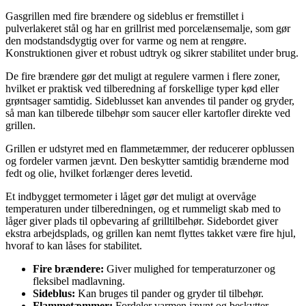
Gasgrillen med fire brændere og sideblus er fremstillet i
pulverlakeret stål og har en grillrist med porcelænsemalje, som gør
den modstandsdygtig over for varme og nem at rengøre.
Konstruktionen giver et robust udtryk og sikrer stabilitet under brug.
De fire brændere gør det muligt at regulere varmen i flere zoner,
hvilket er praktisk ved tilberedning af forskellige typer kød eller
grøntsager samtidig. Sideblusset kan anvendes til pander og gryder,
så man kan tilberede tilbehør som saucer eller kartofler direkte ved
grillen.
Grillen er udstyret med en flammetæmmer, der reducerer opblussen
og fordeler varmen jævnt. Den beskytter samtidig brænderne mod
fedt og olie, hvilket forlænger deres levetid.
Et indbygget termometer i låget gør det muligt at overvåge
temperaturen under tilberedningen, og et rummeligt skab med to
låger giver plads til opbevaring af grilltilbehør. Sidebordet giver
ekstra arbejdsplads, og grillen kan nemt flyttes takket være fire hjul,
hvoraf to kan låses for stabilitet.
Fire brændere:
Giver mulighed for temperaturzoner og
fleksibel madlavning.
Sideblus:
Kan bruges til pander og gryder til tilbehør.
Flammetæmmer:
Fordeler varmen jævnt og beskytter