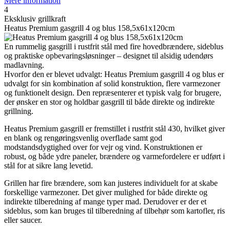
Mere information
4
Eksklusiv grillkraft
Heatus Premium gasgrill 4 og blus 158,5x61x120cm
En rummelig gasgrill i rustfrit stål med fire hovedbrændere, sideblus
og praktiske opbevaringsløsninger – designet til alsidig udendørs
madlavning.
Hvorfor den er blevet udvalgt: Heatus Premium gasgrill 4 og blus er
udvalgt for sin kombination af solid konstruktion, flere varmezoner
og funktionelt design. Den repræsenterer et typisk valg for brugere,
der ønsker en stor og holdbar gasgrill til både direkte og indirekte
grillning.
Heatus Premium gasgrill er fremstillet i rustfrit stål 430, hvilket giver
en blank og rengøringsvenlig overflade samt god
modstandsdygtighed over for vejr og vind. Konstruktionen er
robust, og både ydre paneler, brændere og varmefordelere er udført i
stål for at sikre lang levetid.
Grillen har fire brændere, som kan justeres individuelt for at skabe
forskellige varmezoner. Det giver mulighed for både direkte og
indirekte tilberedning af mange typer mad. Derudover er der et
sideblus, som kan bruges til tilberedning af tilbehør som kartofler, ris
eller saucer.