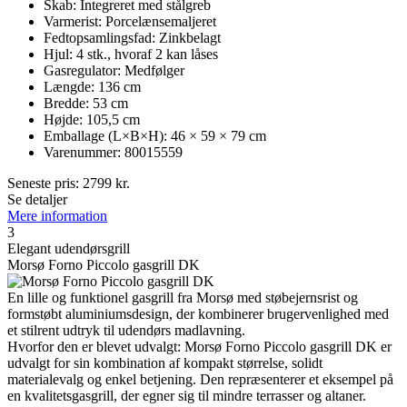
Skab: Integreret med stålgreb
Varmerist: Porcelænsemaljeret
Fedtopsamlingsfad: Zinkbelagt
Hjul: 4 stk., hvoraf 2 kan låses
Gasregulator: Medfølger
Længde: 136 cm
Bredde: 53 cm
Højde: 105,5 cm
Emballage (L×B×H): 46 × 59 × 79 cm
Varenummer: 80015559
Seneste pris:
2799
kr.
Se detaljer
Mere information
3
Elegant udendørsgrill
Morsø Forno Piccolo gasgrill DK
En lille og funktionel gasgrill fra Morsø med støbejernsrist og
formstøbt aluminiumsdesign, der kombinerer brugervenlighed med
et stilrent udtryk til udendørs madlavning.
Hvorfor den er blevet udvalgt: Morsø Forno Piccolo gasgrill DK er
udvalgt for sin kombination af kompakt størrelse, solidt
materialevalg og enkel betjening. Den repræsenterer et eksempel på
en kvalitetsgasgrill, der egner sig til mindre terrasser og altaner.