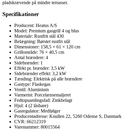
pladskrævende på mindre terrasser.
Specifikationer
Producent: Heatus A/S
Model: Premium gasgrill 4 og blus
Materiale: Rustfrit stål 430
Belægning: Børstet rustfri stål
Dimensioner: 158,5 × 61 × 120 cm
Grillområde: 76 × 40,5 cm
Antal brændere: 4
Sidebrænder: 1
Effekt pr. brænder: 3,5 kW
Sidebrænder effekt: 3,2 kW
Tænding: Elektrisk på alle brændere
Gastype: Flaskegas
Ventil: Aluminium
Varmerist: Porcelænsemaljeret
Fedtopsamlingsfad: Zinkbelagt
Hjul: 4 (2 låsbare)
Gasregulator: Medfølger
Producentadresse: Knullen 22, 5260 Odense S, Danmark
CVR: 66212319
Varenummer: 80015564