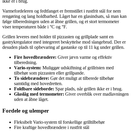
ikke er i brug.
Varmefordeleren og fedtfanget er fremstillet i rustfrit stål for nem
rengøring og lang holdbarhed. Låget har en glasindsats, så man kan
følge tilberedningen uden at åbne grillen, og et stort termometer
viser temperaturen både i °C og °F.
Grillen leveres med holder til pizzasten og grillplade samt en
gastrykregulator med integreret beskyttelse mod slangebrud. Der er
desuden plads til opbevaring af gastanke op til 11 kg under grillen.
Fire hovedbrændere:
Giver jævn varme og effektiv
tilberedning.
Vario-system:
Muliggør udskiftning af grillristen med
tilbehør som pizzasten eller grillpande.
To sidebrændere:
Gør det muligt at tilberede tilbehør
samtidig med hovedretten.
Foldbare sideborde:
Spar plads, når grillen ikke er i brug.
Glaslåg med termometer:
Giver overblik over madlavningen
uden at åbne låget.
Fordele og ulemper
Fleksibelt Vario-system til forskellige grilltilbehør
Fire kraftige hovedbrændere i rustfrit stål