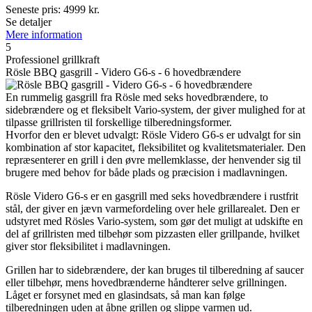
Seneste pris:
4999
kr.
Se detaljer
Mere information
5
Professionel grillkraft
Rösle BBQ gasgrill - Videro G6-s - 6 hovedbrændere
En rummelig gasgrill fra Rösle med seks hovedbrændere, to
sidebrændere og et fleksibelt Vario-system, der giver mulighed for at
tilpasse grillristen til forskellige tilberedningsformer.
Hvorfor den er blevet udvalgt: Rösle Videro G6-s er udvalgt for sin
kombination af stor kapacitet, fleksibilitet og kvalitetsmaterialer. Den
repræsenterer en grill i den øvre mellemklasse, der henvender sig til
brugere med behov for både plads og præcision i madlavningen.
Rösle Videro G6-s er en gasgrill med seks hovedbrændere i rustfrit
stål, der giver en jævn varmefordeling over hele grillarealet. Den er
udstyret med Rösles Vario-system, som gør det muligt at udskifte en
del af grillristen med tilbehør som pizzasten eller grillpande, hvilket
giver stor fleksibilitet i madlavningen.
Grillen har to sidebrændere, der kan bruges til tilberedning af saucer
eller tilbehør, mens hovedbrænderne håndterer selve grillningen.
Låget er forsynet med en glasindsats, så man kan følge
tilberedningen uden at åbne grillen og slippe varmen ud.