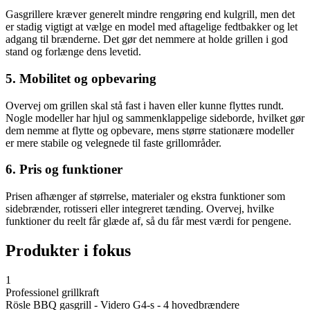
Gasgrillere kræver generelt mindre rengøring end kulgrill, men det
er stadig vigtigt at vælge en model med aftagelige fedtbakker og let
adgang til brænderne. Det gør det nemmere at holde grillen i god
stand og forlænge dens levetid.
5. Mobilitet og opbevaring
Overvej om grillen skal stå fast i haven eller kunne flyttes rundt.
Nogle modeller har hjul og sammenklappelige sideborde, hvilket gør
dem nemme at flytte og opbevare, mens større stationære modeller
er mere stabile og velegnede til faste grillområder.
6. Pris og funktioner
Prisen afhænger af størrelse, materialer og ekstra funktioner som
sidebrænder, rotisseri eller integreret tænding. Overvej, hvilke
funktioner du reelt får glæde af, så du får mest værdi for pengene.
Produkter i fokus
1
Professionel grillkraft
Rösle BBQ gasgrill - Videro G4-s - 4 hovedbrændere