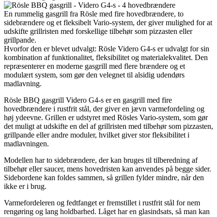
En rummelig gasgrill fra Rösle med fire hovedbrændere, to
sidebrændere og et fleksibelt Vario-system, der giver mulighed for at
udskifte grillristen med forskellige tilbehør som pizzasten eller
grillpande.
Hvorfor den er blevet udvalgt: Rösle Videro G4-s er udvalgt for sin
kombination af funktionalitet, fleksibilitet og materialekvalitet. Den
repræsenterer en moderne gasgrill med flere brændere og et
modulært system, som gør den velegnet til alsidig udendørs
madlavning.
Rösle BBQ gasgrill Videro G4-s er en gasgrill med fire
hovedbrændere i rustfrit stål, der giver en jævn varmefordeling og
høj ydeevne. Grillen er udstyret med Rösles Vario-system, som gør
det muligt at udskifte en del af grillristen med tilbehør som pizzasten,
grillpande eller andre moduler, hvilket giver stor fleksibilitet i
madlavningen.
Modellen har to sidebrændere, der kan bruges til tilberedning af
tilbehør eller saucer, mens hovedristen kan anvendes på begge sider.
Sidebordene kan foldes sammen, så grillen fylder mindre, når den
ikke er i brug.
Varmefordeleren og fedtfanget er fremstillet i rustfrit stål for nem
rengøring og lang holdbarhed. Låget har en glasindsats, så man kan