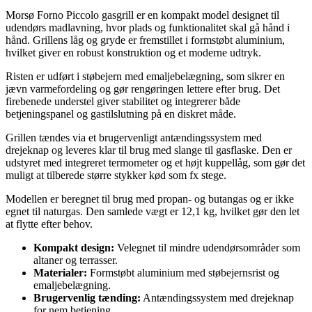
Morsø Forno Piccolo gasgrill er en kompakt model designet til
udendørs madlavning, hvor plads og funktionalitet skal gå hånd i
hånd. Grillens låg og gryde er fremstillet i formstøbt aluminium,
hvilket giver en robust konstruktion og et moderne udtryk.
Risten er udført i støbejern med emaljebelægning, som sikrer en
jævn varmefordeling og gør rengøringen lettere efter brug. Det
firebenede understel giver stabilitet og integrerer både
betjeningspanel og gastilslutning på en diskret måde.
Grillen tændes via et brugervenligt antændingssystem med
drejeknap og leveres klar til brug med slange til gasflaske. Den er
udstyret med integreret termometer og et højt kuppellåg, som gør det
muligt at tilberede større stykker kød som fx stege.
Modellen er beregnet til brug med propan- og butangas og er ikke
egnet til naturgas. Den samlede vægt er 12,1 kg, hvilket gør den let
at flytte efter behov.
Kompakt design:
Velegnet til mindre udendørsområder som
altaner og terrasser.
Materialer:
Formstøbt aluminium med støbejernsrist og
emaljebelægning.
Brugervenlig tænding:
Antændingssystem med drejeknap
for nem betjening.