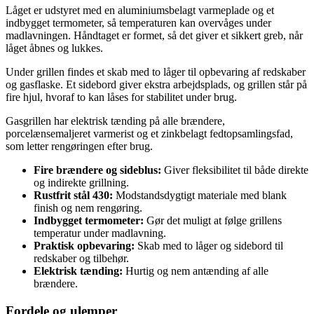
Låget er udstyret med en aluminiumsbelagt varmeplade og et
indbygget termometer, så temperaturen kan overvåges under
madlavningen. Håndtaget er formet, så det giver et sikkert greb, når
låget åbnes og lukkes.
Under grillen findes et skab med to låger til opbevaring af redskaber
og gasflaske. Et sidebord giver ekstra arbejdsplads, og grillen står på
fire hjul, hvoraf to kan låses for stabilitet under brug.
Gasgrillen har elektrisk tænding på alle brændere,
porcelænsemaljeret varmerist og et zinkbelagt fedtopsamlingsfad,
som letter rengøringen efter brug.
Fire brændere og sideblus:
Giver fleksibilitet til både direkte
og indirekte grillning.
Rustfrit stål 430:
Modstandsdygtigt materiale med blank
finish og nem rengøring.
Indbygget termometer:
Gør det muligt at følge grillens
temperatur under madlavning.
Praktisk opbevaring:
Skab med to låger og sidebord til
redskaber og tilbehør.
Elektrisk tænding:
Hurtig og nem antænding af alle
brændere.
Fordele og ulemper