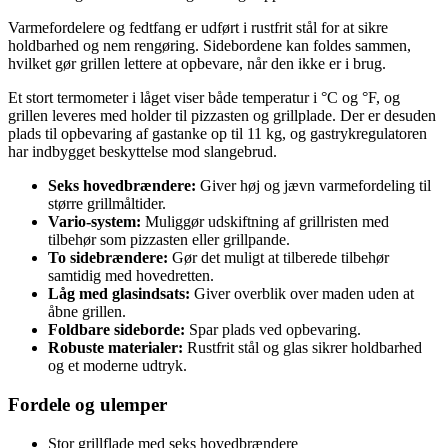
Varmefordelere og fedtfang er udført i rustfrit stål for at sikre
holdbarhed og nem rengøring. Sidebordene kan foldes sammen,
hvilket gør grillen lettere at opbevare, når den ikke er i brug.
Et stort termometer i låget viser både temperatur i °C og °F, og
grillen leveres med holder til pizzasten og grillplade. Der er desuden
plads til opbevaring af gastanke op til 11 kg, og gastrykregulatoren
har indbygget beskyttelse mod slangebrud.
Seks hovedbrændere:
Giver høj og jævn varmefordeling til
større grillmåltider.
Vario-system:
Muliggør udskiftning af grillristen med
tilbehør som pizzasten eller grillpande.
To sidebrændere:
Gør det muligt at tilberede tilbehør
samtidig med hovedretten.
Låg med glasindsats:
Giver overblik over maden uden at
åbne grillen.
Foldbare sideborde:
Spar plads ved opbevaring.
Robuste materialer:
Rustfrit stål og glas sikrer holdbarhed
og et moderne udtryk.
Fordele og ulemper
Stor grillflade med seks hovedbrændere