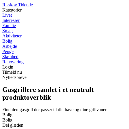
R
isskov
T
idende
Kategorier
Livet
Interesser
Familie
Smag
Aktiviteter
Bolig
Arbejde
Penge
Skønhed
Renovering
Login
Tilmeld nu
Nyhedsbreve
Gasgrillere samlet i et neutralt
produktoverblik
Find den gasgrill der passer til din have og dine grillvaner
Bolig
Bolig
Del glæden