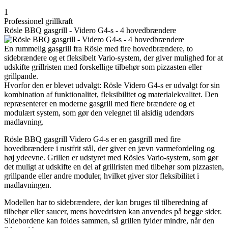
1
Professionel grillkraft
Rösle BBQ gasgrill - Videro G4-s - 4 hovedbrændere
En rummelig gasgrill fra Rösle med fire hovedbrændere, to
sidebrændere og et fleksibelt Vario-system, der giver mulighed for at
udskifte grillristen med forskellige tilbehør som pizzasten eller
grillpande.
Hvorfor den er blevet udvalgt: Rösle Videro G4-s er udvalgt for sin
kombination af funktionalitet, fleksibilitet og materialekvalitet. Den
repræsenterer en moderne gasgrill med flere brændere og et
modulært system, som gør den velegnet til alsidig udendørs
madlavning.
Rösle BBQ gasgrill Videro G4-s er en gasgrill med fire
hovedbrændere i rustfrit stål, der giver en jævn varmefordeling og
høj ydeevne. Grillen er udstyret med Rösles Vario-system, som gør
det muligt at udskifte en del af grillristen med tilbehør som pizzasten,
grillpande eller andre moduler, hvilket giver stor fleksibilitet i
madlavningen.
Modellen har to sidebrændere, der kan bruges til tilberedning af
tilbehør eller saucer, mens hovedristen kan anvendes på begge sider.
Sidebordene kan foldes sammen, så grillen fylder mindre, når den